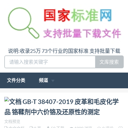
说明:收录25万 73个行业的国家标准 支持批量下载
文库搜索
文件分类
频道
问:哪里下载GB-T 38407-2019 皮革和毛皮化学品 铬
GB-T 38407-2019 皮革和毛皮化学
鞣剂中六价铬及还原性的测定答:请联系微
品 铬鞣剂中六价铬及还原性的测定
信:siduwenku
文档预览