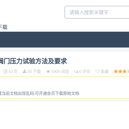
下载
阀门压力试验方法及要求答:请联系微信:siduwenku
性塑料阀门压力试验方法及要求
10 页
50 下载
1000 浏览
0 评论
收藏
容或当前文档出现乱码,可开通会员下载原始文档