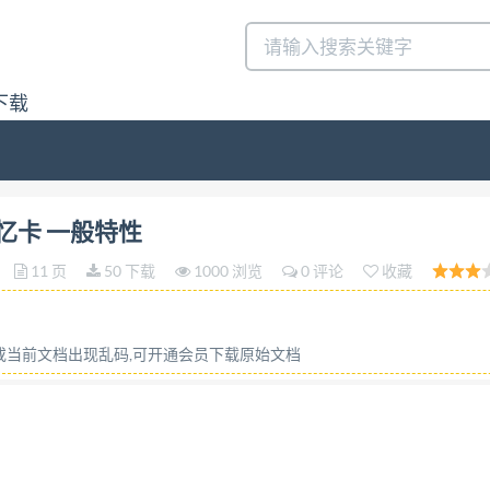
下载
卡 一般特性答:请联系微信:siduwenku
光记忆卡 一般特性
11 页
50 下载
1000 浏览
0 评论
收藏
容或当前文档出现乱码,可开通会员下载原始文档