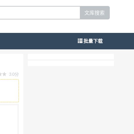
文库搜索
批量下载
enku
3.0分