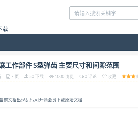
下载
土壤工作部件 S型弹齿 主要尺寸和间隙范围答:请联系微信:siduw
机械 土壤工作部件 S型弹齿 主要尺寸和间隙范围
档
7 页
50 下载
1000 浏览
0 评论
收藏
或当前文档出现乱码,可开通会员下载原始文档