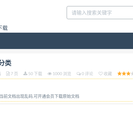
下载
答:请联系微信:siduwenku
与分类
档
7 页
50 下载
1000 浏览
0 评论
收藏
或当前文档出现乱码,可开通会员下载原始文档