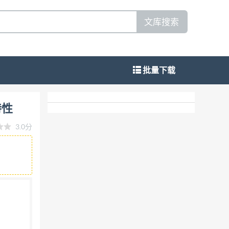
文库搜索
批量下载
siduwenku
特性
3.0分