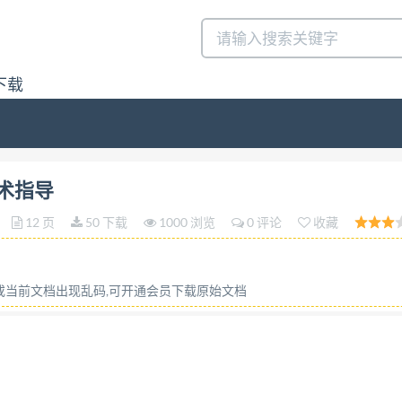
下载
指导答:请联系微信:siduwenku
样技术指导
12 页
50 下载
1000 浏览
0 评论
收藏
容或当前文档出现乱码,可开通会员下载原始文档