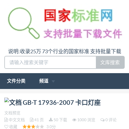
说明:收录25万 73个行业的国家标准 支持批量下载
文库搜索
文件分类
频道
问:哪里下载GB-T 17936-2007 卡口灯座答:请联系微
GB-T 17936-2007 卡口灯座
信:siduwenku
文档预览
中文文档
41 页
50 下载
1000 浏览
0 评论
收藏
3.0分