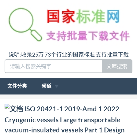
说明:收录25万 73个行业的国家标准 支持批量下载
文库搜索
文件分类
频道
问:哪里下载ISO 20421-1 2019-Amd 1 2022 Cryogenic
ISO 20421-1 2019-Amd 1 2022
vessels Large transportable vacuum-insulated vessels
Cryogenic vessels Large transportable
Part 1 Design fabrication inspection and testing
vacuum-insulated vessels Part 1 Design
Amendment 1答:请联系微信:siduwenku