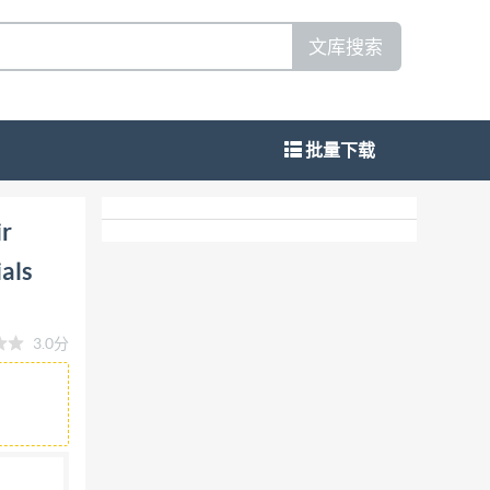
文库搜索
批量下载
etermination of the diffusion coefficient in
ir
ials
3.0分