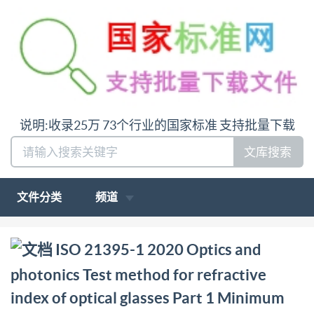
说明:收录25万 73个行业的国家标准 支持批量下载
文库搜索
文件分类
频道
问:哪里下载ISO 21395-1 2020 Optics and photonics
ISO 21395-1 2020 Optics and
Test method for refractive index of optical glasses
photonics Test method for refractive
Part 1 Minimum deviation method答:请联系微
index of optical glasses Part 1 Minimum
信:siduwenku